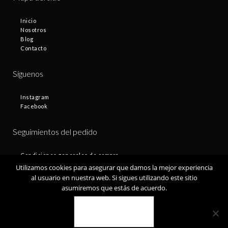
Inicio
Nosotros
Blog
Contacto
Síguenos
Instagram
Facebook
Seguimientos del pedido
Condiciones generales de compra
Plazos de entrega
Utilizamos cookies para asegurar que damos la mejor experiencia
Devoluciones
al usuario en nuestra web. Si sigues utilizando este sitio
Política de privacidad
asumiremos que estás de acuerdo.
Política de cookies
VALE