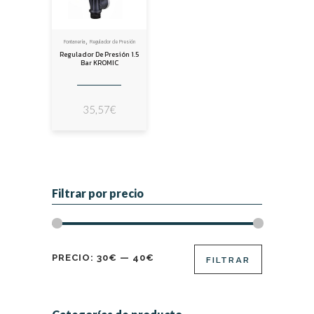
,
Fontanería
Regulador de Presión
Regulador De Presión 1.5
Bar KROMIC
35,57
€
Filtrar por precio
Precio
Precio
PRECIO:
30€
—
40€
FILTRAR
mínimo
máximo