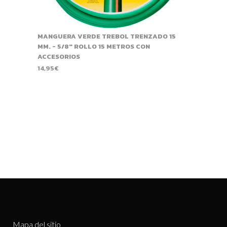
MANGUERA VERDE TREBOL TRENZADO 15
MM. - 5/8" ROLLO 15 METROS CON
ACCESORIOS
14,95
€
Mapa del sitio