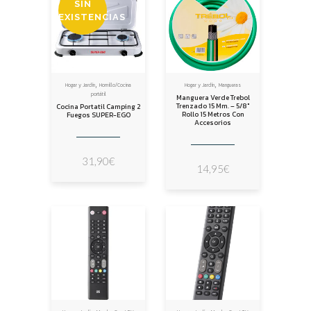
SIN
EXISTENCIAS
,
,
Hogar y Jardín
Hornillo/Cocina
Hogar y Jardín
Mangueras
portátil
Manguera Verde Trebol
Trenzado 15 Mm. – 5/8″
Cocina Portatil Camping 2
Rollo 15 Metros Con
Fuegos SUPER-EGO
Accesorios
31,90
€
14,95
€
,
,