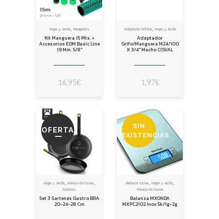
,
,
Hogar y Jardín
Mangueras
Adaptador Griferia
Hogar y Jardín
Kit Manguera 15 Mts. +
Adaptador
Accesorios EDM Basic Line
Grifo/Manguera M24/100
19 Mm. 5/8″
X 3/4″ Macho CISVAL
16,95
€
1,97
€
SIN
OFERTA
EXISTENCIAS
,
,
,
,
Hogar y Jardín
Menaje de Cocina
Balanza cocina
Hogar y Jardín
Sartenes
Menaje de Cocina
Set 3 Sartenes Gastro BRA
Balanza MXONDA
20-24-28 Cm
MXPC2102 Inox 5k/1g-2g