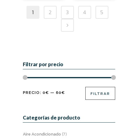
1
2
3
4
5
Filtrar por precio
Precio
Precio
PRECIO:
0€
—
60€
FILTRAR
mínimo
máximo
Categorías de producto
Aire Acondicionado
(7)