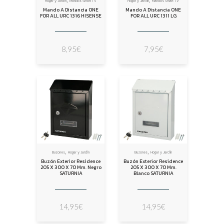
Hogar y Jardín
Mandos Smart TV
Hogar y Jardín
Mandos Smart TV
Mando A Distancia ONE
Mando A Distancia ONE
FOR ALL URC 1316 HISENSE
FOR ALL URC 1311 LG
8,95
€
7,95
€
,
,
Buzones
Hogar y Jardín
Buzones
Hogar y Jardín
Buzón Exterior Residence
Buzón Exterior Residence
205 X 300 X 70 Mm. Negro
205 X 300 X 70 Mm.
SATURNIA
Blanco SATURNIA
14,95
€
14,95
€