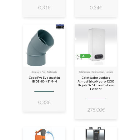
0,31
€
0,34
€
,
,
,
Accesorio Pvc
Fontanería
Calefacción
Calentadores
Junkers
Codo Pvc Evacuación
Calentador Junkers
IBIDE 40-45º M-H
Atmosférico Hydro 4200
Bajo NOx 5 Litros Butano
Exterior
0,33
€
275,00
€