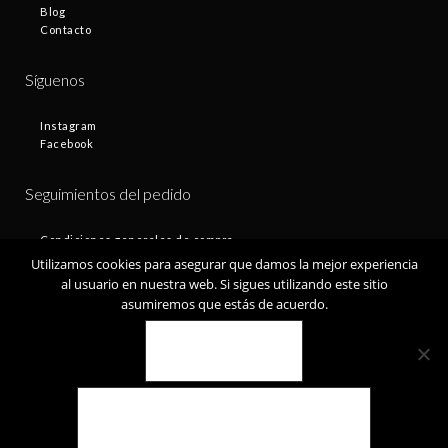
Blog
Contacto
Síguenos
Instagram
Facebook
Seguimientos del pedido
Condiciones generales de compra
Plazos de entrega
Utilizamos cookies para asegurar que damos la mejor experiencia
Devoluciones
al usuario en nuestra web. Si sigues utilizando este sitio
Política de privacidad
asumiremos que estás de acuerdo.
Política de cookies
VALE
© Fontamax 2019
POLÍTICA DE COOKIES
Desarrollado por