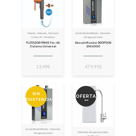
,
,
,
Flotador
Fontanería
Mecanismo
Descalcificador/Inhibidor
Tratamiento
Cisterna WC / Pulsadores
del agua para beber
FLOTADOR PRHIE For-All
Descalcificador DROPSON
Cisterna Universal
EMI4000
13,49
€
479,95
€
SIN
OFERTA
EXISTENCIAS
,
Descalcificador/Inhibidor
Tratamiento
,
Tratamiento del agua para beber
del agua para beber