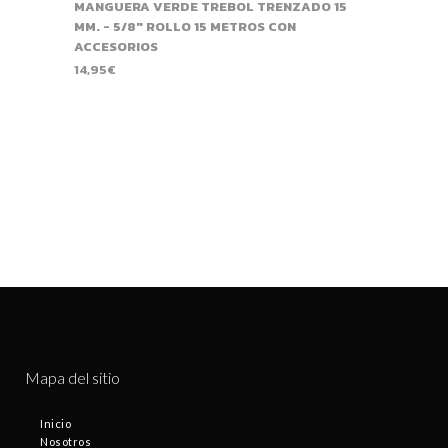
MANGUERA VERDE TREBOL TRENZADO 15
MM. - 5/8" ROLLO 15 METROS CON
ACCESORIOS
14,95
€
Mapa del sitio
Inicio
Nosotros