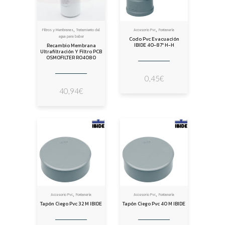
,
,
Filtros y Membranas
Tratamiento del
Accesorio Pvc
Fontanería
agua para beber
Codo Pvc Evacuación
IBIDE 40-87º H-H
Recambio Membrana
Ultrafiltración Y Filtro PCB
OSMOFILTER RO4080
0,45
€
40,94
€
,
,
Accesorio Pvc
Fontanería
Accesorio Pvc
Fontanería
Tapón Ciego Pvc 32 M IBIDE
Tapón Ciego Pvc 40 M IBIDE