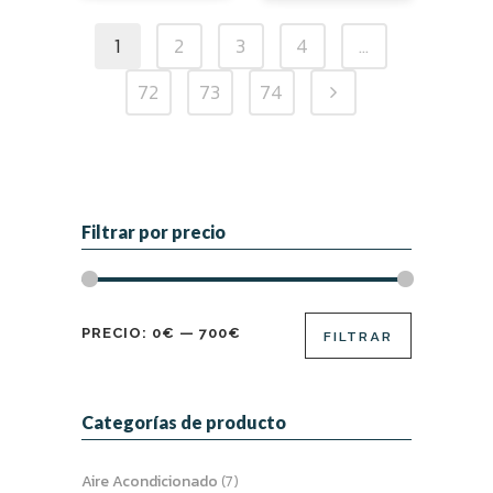
original
actual
1
2
3
4
…
era:
es:
5,28€.
4,18€.
72
73
74
Filtrar por precio
Precio
Precio
PRECIO:
0€
—
700€
FILTRAR
mínimo
máximo
Categorías de producto
Aire Acondicionado
(7)