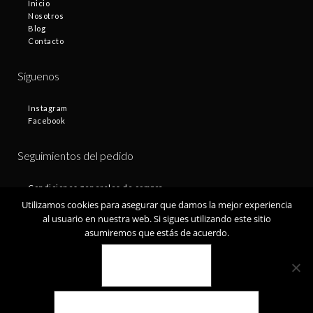
Inicio
Nosotros
Blog
Contacto
Síguenos
Instagram
Facebook
Seguimientos del pedido
Condiciones generales de compra
Plazos de entrega
Utilizamos cookies para asegurar que damos la mejor experiencia
Devoluciones
al usuario en nuestra web. Si sigues utilizando este sitio
Política de privacidad
asumiremos que estás de acuerdo.
Política de cookies
VALE
© Fontamax 2019
POLÍTICA DE COOKIES