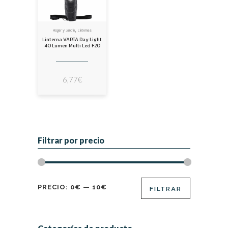
,
Hogar y Jardín
Linternas
Linterna VARTA Day Light
40 Lumen Multi Led F20
6,77
€
Filtrar por precio
Precio
Precio
PRECIO:
0€
—
10€
FILTRAR
mínimo
máximo