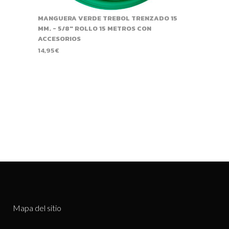
MANGUERA VERDE TREBOL TRENZADO 15
MM. - 5/8" ROLLO 15 METROS CON
ACCESORIOS
14,95
€
Mapa del sitio