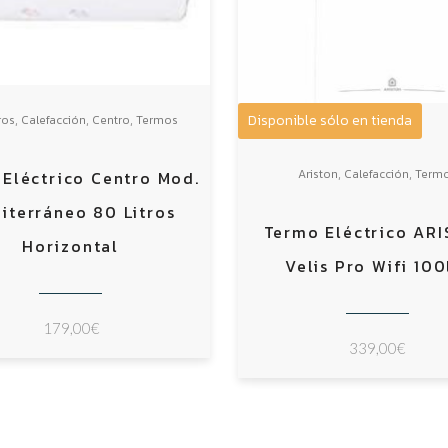
,
,
,
Disponible sólo en tienda
ros
Calefacción
Centro
Termos
,
,
Ariston
Calefacción
Term
Eléctrico Centro Mod.
iterráneo 80 Litros
Termo Eléctrico AR
Horizontal
Velis Pro Wifi 100
179,00
€
339,00
€