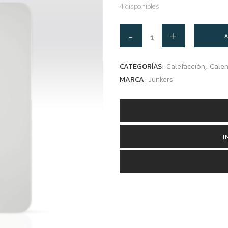
4 disponibles
A
CATEGORÍAS:
Calefacción
,
Cale
MARCA:
Junkers
I