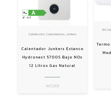
80 Lit
,
,
Calefacción
Calentadores
Junkers
Termo 
Calentador Junkers Estanco
Med
Hydronext 5700S Bajo NOx
12 Litros Gas Natural
465,00
€