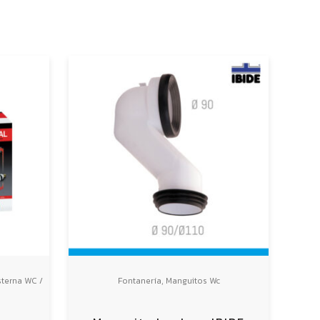
,
terna WC /
Fontanería
Manguitos Wc