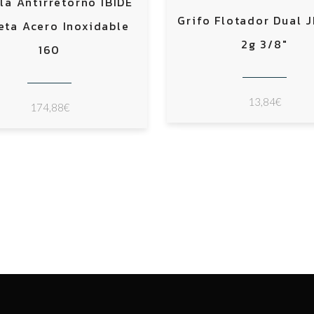
la Antirretorno IBIDE
Grifo Flotador Dual 
eta Acero Inoxidable
2g 3/8″
160
13,84
€
174,88
€