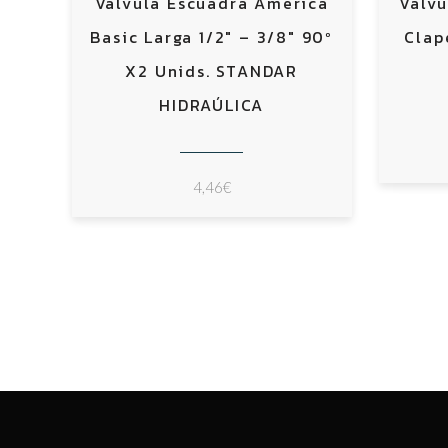
Válvula Escuadra América
Válvu
Basic Larga 1/2″ – 3/8″ 90º
Clap
X2 Unids. STANDAR
HIDRAÚLICA
4,46
€