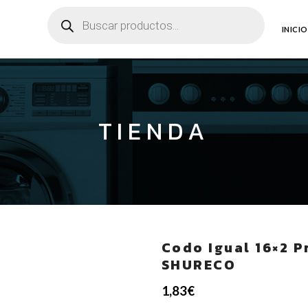
Búsqueda
de
productos
INICIO
TIENDA
Codo Igual 16×2 P
SHURECO
1,83
€