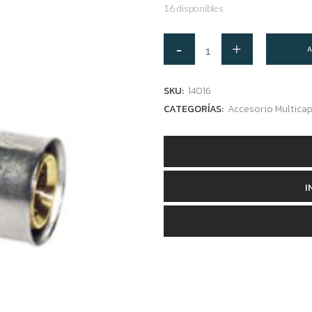
16 disponibles
A
SKU:
14016
CATEGORÍAS:
Accesorio Multica
I