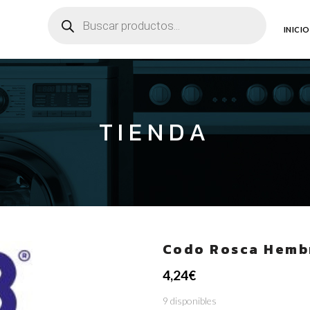
Búsqueda
de
productos
INICIO
TIENDA
Codo Rosca Hembr
4,24
€
9 disponibles