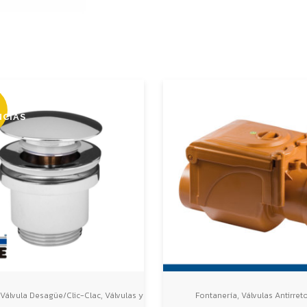
NCIAS
,
,
Válvula Desagüe/Clic-Clac
Válvulas y
Fontanería
Válvulas Antirret