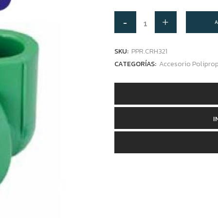
A
SKU:
PPR.CRH321
CATEGORÍAS:
Accesorio Polipro
I