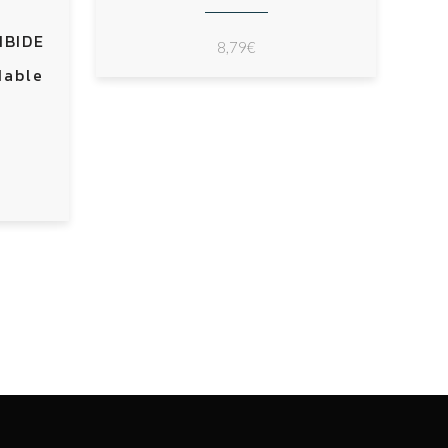
IBIDE
8,79
€
dable