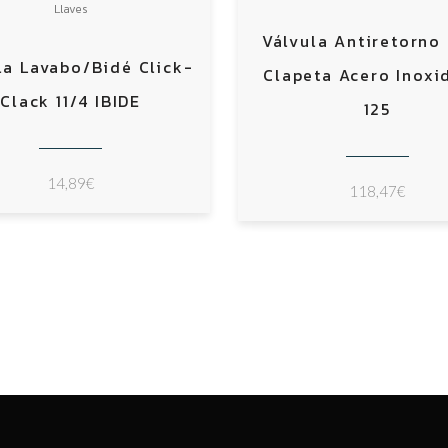
Llaves
Válvula Antiretorno 
la Lavabo/Bidé Click-
Clapeta Acero Inoxi
Clack 11/4 IBIDE
125
14,89
€
118,47
€