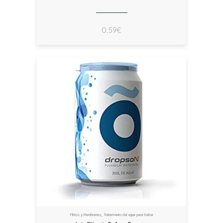
0,59
€
,
Filtros y Membranas
Tratamiento del agua para beber