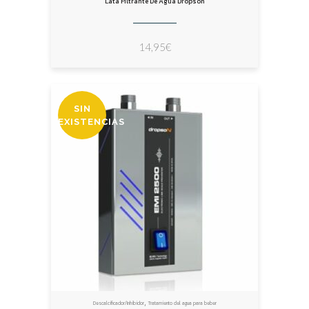
Lata Filtrante De Agua Dropson
14,95
€
SIN
EXISTENCIAS
,
Descalcificador/Inhibidor
Tratamiento del agua para beber