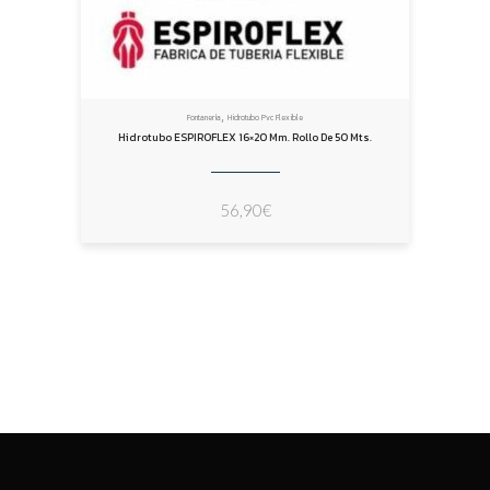
,
Fontanería
Hidrotubo Pvc Flexible
Hidrotubo ESPIROFLEX 16×20 Mm. Rollo De 50 Mts.
56,90
€