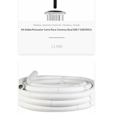
,
,
Fontanería
Mecanismo Cisterna WC / Pulsadores
Pulsador
Kit Doble Pulsador Corto Para Cisterna Dual D2D Y D4D ROCA
11,98
€