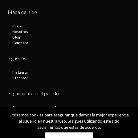
Mapa del sitio
Inicio
Nosotros
Blog
Contacto
Síguenos
Instagram
Facebook
Seguimientos del pedido
Condiciones generales de compra
Plazos de entrega
Utilizamos cookies para asegurar que damos la mejor experiencia
Devoluciones
al usuario en nuestra web. Si sigues utilizando este sitio
Política de privacidad
asumiremos que estás de acuerdo.
Política de cookies