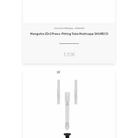
,
Accesorio Multicapa
Fontanería
Manguito 20×2 Press-Fitting Tubo Multicapa SHURECO
1,93
€