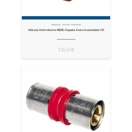
,
Fontanería
Válvulas Antirretorno
Válvula Antirretorno IBIDE Clapeta Acero Inoxidable 110
110,65
€