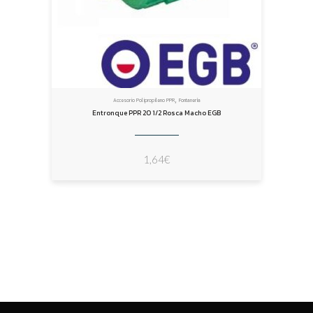
,
Accesorio Polipropileno PPR
Fontanería
Entronque PPR 20 1/2 Rosca Macho EGB
1,64
€