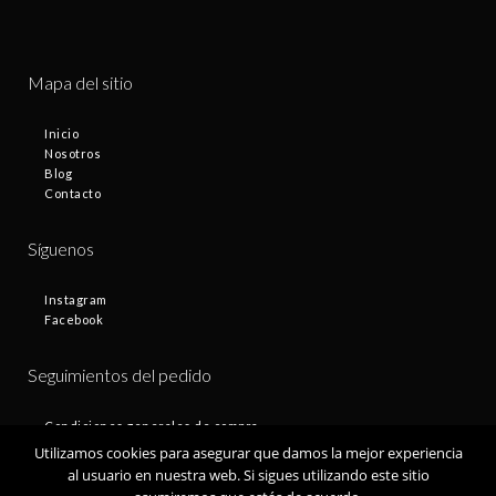
Mapa del sitio
Inicio
Nosotros
Blog
Contacto
Síguenos
Instagram
Facebook
Seguimientos del pedido
Condiciones generales de compra
Plazos de entrega
Utilizamos cookies para asegurar que damos la mejor experiencia
Devoluciones
al usuario en nuestra web. Si sigues utilizando este sitio
Política de privacidad