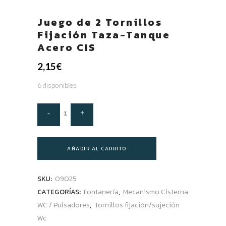
Juego de 2 Tornillos
Fijación Taza-Tanque
Acero CIS
2,15
€
6 disponibles
AÑADIR AL CARRITO
SKU:
09025
CATEGORÍAS:
Fontanería
,
Mecanismo Cisterna
WC / Pulsadores
,
Tornillos fijación/sujeción
Wc