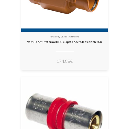
,
Fontanería
Válvulas Antirretorno
Válvula Antirretorno IBIDE Clapeta Acero Inoxidable 160
174,88
€