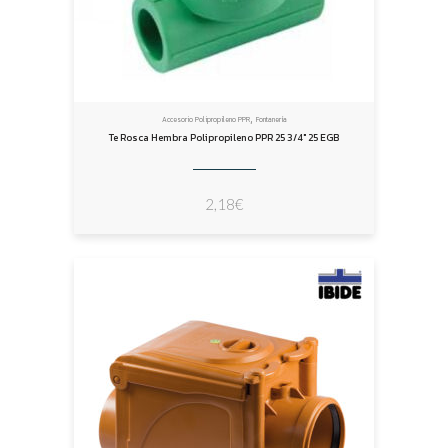
,
Accesorio Polipropileno PPR
Fontanería
Te Rosca Hembra Polipropileno PPR 25 3/4″ 25 EGB
2,18
€