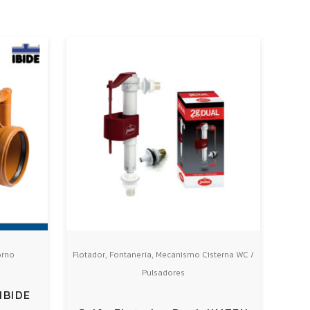
,
,
orno
Flotador
Fontanería
Mecanismo Cisterna WC /
Pulsadores
IBIDE