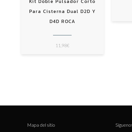
Kit Doble Pulsador Corto
Para Cisterna Dual D2D Y
D4D ROCA
11,98
€
Mapa del sitio
Sígueno