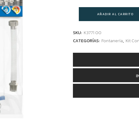
AÑADIR AL CARRITO
SKU:
K3771 00
CATEGORÍAS:
Fontanería
,
Kit Co
I