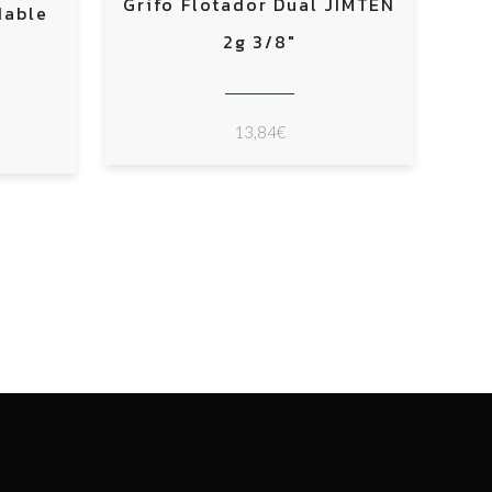
Grifo Flotador Dual JIMTEN
dable
2g 3/8″
13,84
€