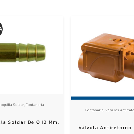
A
,
oquilla Soldar
Fontanería
,
Fontanería
Válvulas Antirret
lla Soldar De Ø 12 Mm.
Válvula Antiretorno 