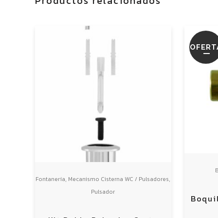
Productos relacionados
OFERT
B
,
,
Fontanería
Mecanismo Cisterna WC / Pulsadores
Pulsador
Boqui