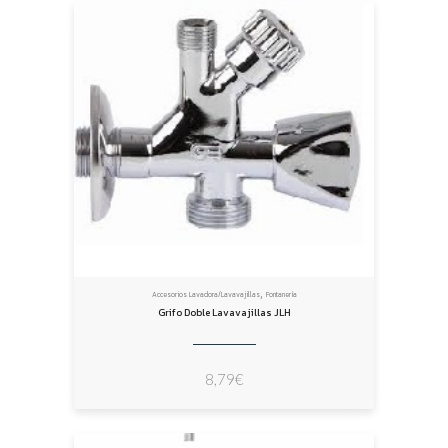
,
Accesorios Lavadora/Lavavajillas
Fontanería
Grifo Doble Lavavajillas JLH
8,79
€