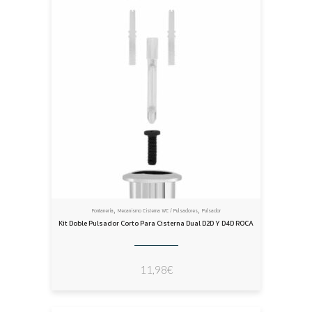
,
,
Fontanería
Mecanismo Cisterna WC / Pulsadores
Pulsador
Kit Doble Pulsador Corto Para Cisterna Dual D2D Y D4D ROCA
11,98
€