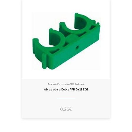
,
Accesorio Polipropileno PPR
Fontanería
Abrazadera Doble PPR De 25 EGB
0,23
€