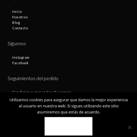
Inicio
Nosotros
Blog
Contacto
Síguenos
Instagram
Facebook
Seguimientos del pedido
Condiciones generales de compra
Plazos de entrega
Utilizamos cookies para asegurar que damos la mejor experiencia
Devoluciones
al usuario en nuestra web. Si sigues utilizando este sitio
Política de privacidad
asumiremos que estás de acuerdo.
Política de cookies
VALE