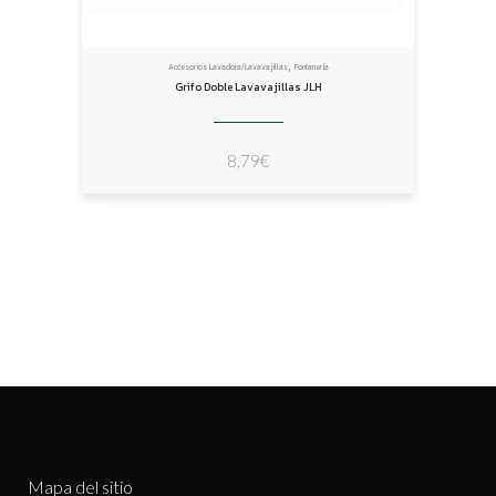
,
Accesorios Lavadora/Lavavajillas
Fontanería
Grifo Doble Lavavajillas JLH
8,79
€
Mapa del sitio