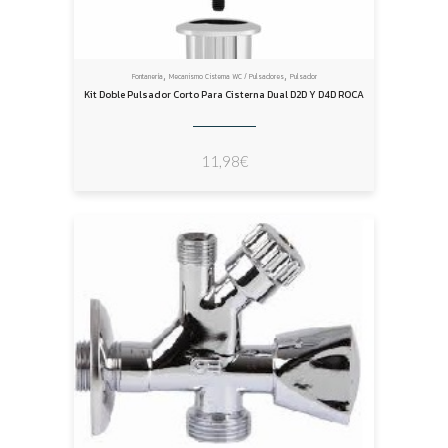
,
,
Fontanería
Mecanismo Cisterna WC / Pulsadores
Pulsador
Kit Doble Pulsador Corto Para Cisterna Dual D2D Y D4D ROCA
11,98
€