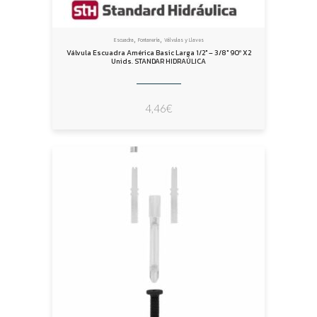
,
,
Escuadra
Fontanería
Válvulas y Llaves
Válvula Escuadra América Basic Larga 1/2″ – 3/8″ 90º X2
Unids. STANDAR HIDRAÚLICA
4,46
€