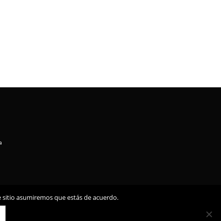
€.
a
te sitio asumiremos que estás de acuerdo.