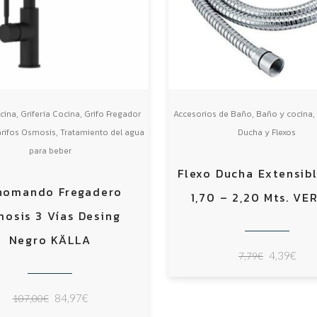
,
,
,
cina
Grifería Cocina
Grifo Fregador
Accesorios de Baño
Baño y cocina
,
rifos Osmosis
Tratamiento del agua
Ducha y Flexos
para beber
Flexo Ducha Extensibl
nomando Fregadero
1,70 – 2,20 Mts. VE
osis 3 Vías Desing
Negro KÄLLA
El
El
4,39
€
7,79
€
precio
prec
original
actu
El
El
84,97
€
107,00
€
era:
es: