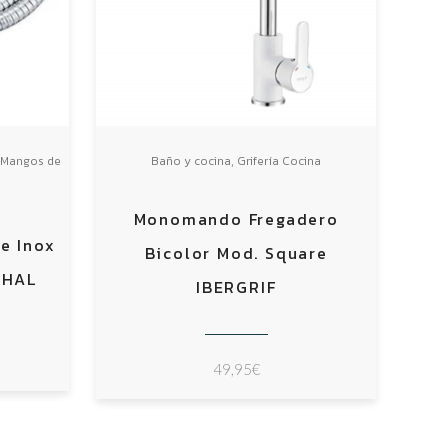
,
,
Mangos de
Baño y cocina
Grifería Cocina
Monomando Fregadero
e Inox
Bicolor Mod. Square
RHAL
IBERGRIF
49,95
€
io
al