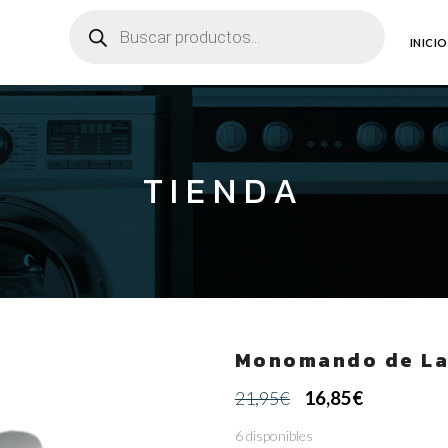
Búsqueda
de
productos
INICIO
TIENDA
Monomando de La
El
El
16,85
€
21,95
€
precio
precio
6 disponibles