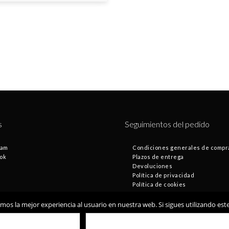
precio
precio
7,79€.
4,39
original
actual
era:
es:
107,00€.
84,97€.
s
Seguimientos del pedido
ram
Condiciones generales de compr
ok
Plazos de entrega
Devoluciones
Política de privacidad
Política de cookies
os la mejor experiencia al usuario en nuestra web. Si sigues utilizando es
© Fontamax 2019
Desarrollado por
VALE
POLÍTICA DE COOKIES