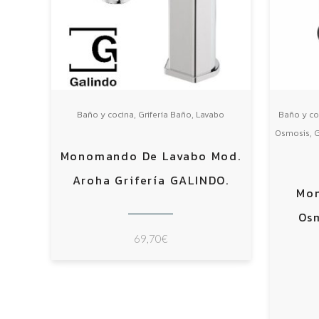
,
,
Baño y cocina
Grifería Baño
Lavabo
Baño y co
,
Osmosis
G
Monomando De Lavabo Mod.
Aroha Grifería GALINDO.
Mo
Osm
69,70
€