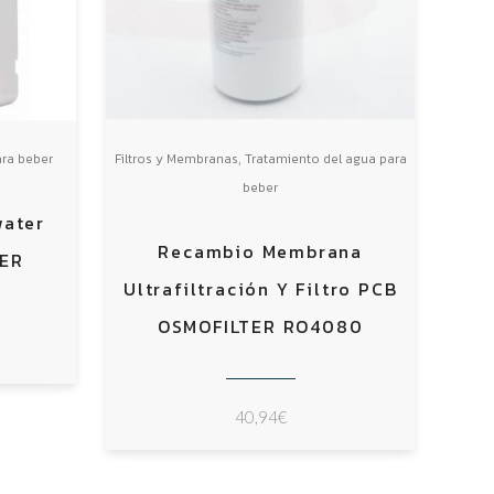
,
ara beber
Filtros y Membranas
Tratamiento del agua para
beber
water
Recambio Membrana
TER
Ultrafiltración Y Filtro PCB
OSMOFILTER RO4080
40,94
€