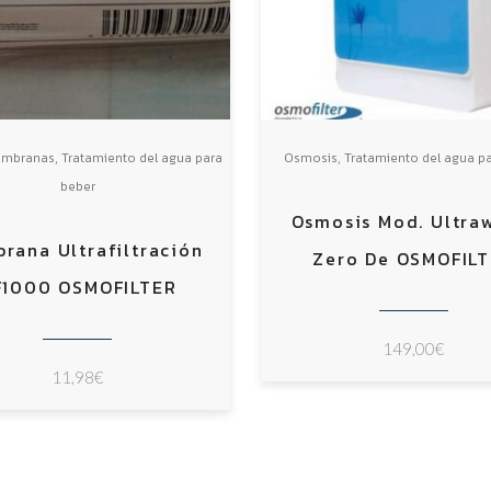
,
,
Membranas
Tratamiento del agua para
Osmosis
Tratamiento del agua p
beber
Osmosis Mod. Ultra
rana Ultrafiltración
Zero De OSMOFIL
F1000 OSMOFILTER
149,00
€
11,98
€