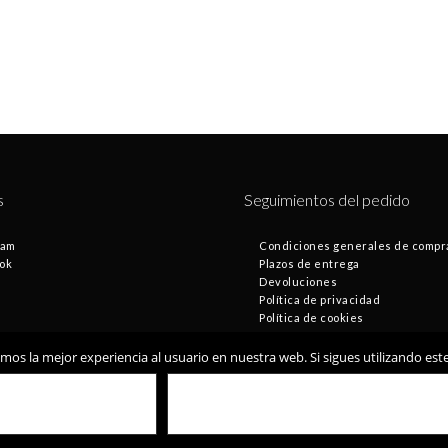
s
Seguimientos del pedido
ram
Condiciones generales de compr
ok
Plazos de entrega
Devoluciones
Política de privacidad
Política de cookies
os la mejor experiencia al usuario en nuestra web. Si sigues utilizando es
© Fontamax 2019
Desarrollado por
VALE
POLÍTICA DE COOKIES