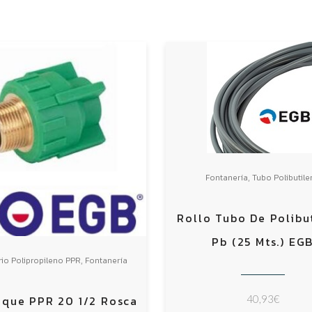
,
Fontanería
Tubo Polibutil
Rollo Tubo De Polibu
Pb (25 Mts.) EG
,
io Polipropileno PPR
Fontanería
40,93
€
nque PPR 20 1/2 Rosca