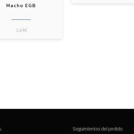
Macho EGB
1,64
€
s
Seguimientos del pedido