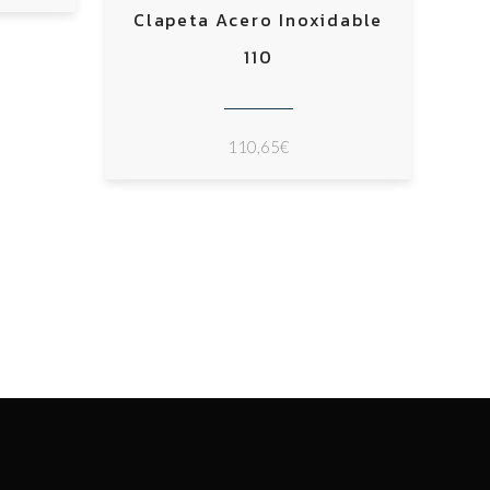
Clapeta Acero Inoxidable
110
110,65
€