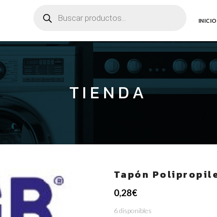
Búsqueda
de
productos
INICIO
TIENDA
Tapón Polipropil
0,28
€
6 disponibles