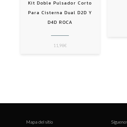
Kit Doble Pulsador Corto
Para Cisterna Dual D2D Y
D4D ROCA
11,98
€
Mapa del sitio
Sígueno