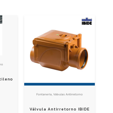
eno
tileno
B
,
Fontanería
Válvulas Antirretorno
Válvula Antirretorno IBIDE