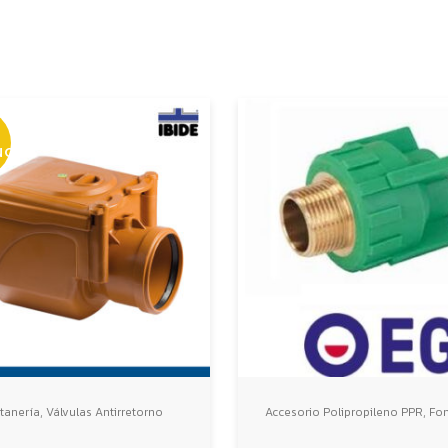
NCIAS
,
,
tanería
Válvulas Antirretorno
Accesorio Polipropileno PPR
Fon