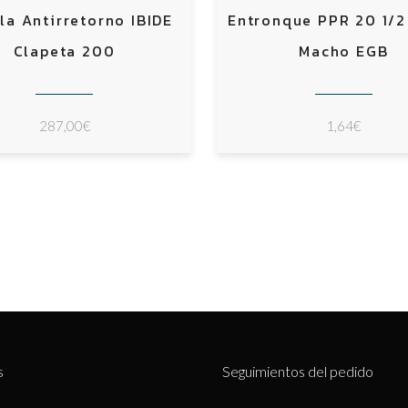
la Antirretorno IBIDE
Entronque PPR 20 1/2
Clapeta 200
Macho EGB
287,00
€
1,64
€
s
Seguimientos del pedido