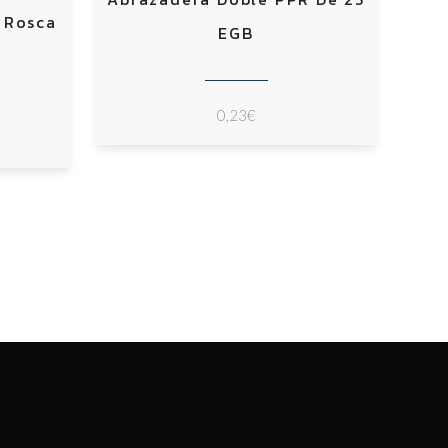
 Rosca
EGB
0,23
€