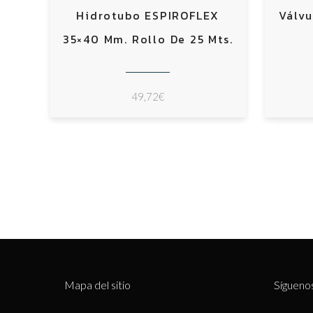
Hidrotubo ESPIROFLEX
Válvu
35×40 Mm. Rollo De 25 Mts.
49,72
€
Mapa del sitio
Sígueno