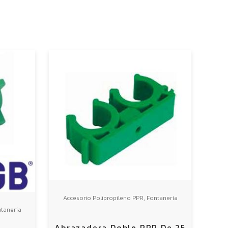
,
Accesorio Polipropileno PPR
Fontanería
tanería
Abrazadera Doble PPR De 25