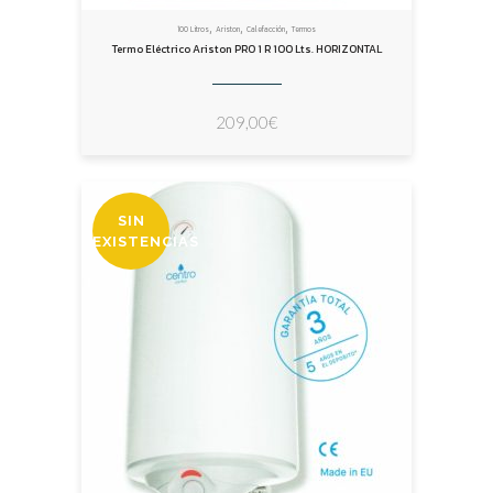
,
,
,
100 Litros
Ariston
Calefacción
Termos
Termo Eléctrico Ariston PRO 1 R 100 Lts. HORIZONTAL
209,00
€
SIN
EXISTENCIAS