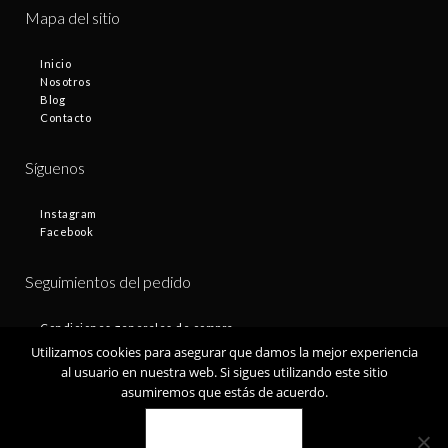
Mapa del sitio
Inicio
Nosotros
Blog
Contacto
Síguenos
Instagram
Facebook
Seguimientos del pedido
Condiciones generales de compra
Plazos de entrega
Utilizamos cookies para asegurar que damos la mejor experiencia
Devoluciones
al usuario en nuestra web. Si sigues utilizando este sitio
Política de privacidad
asumiremos que estás de acuerdo.
Política de cookies
VALE