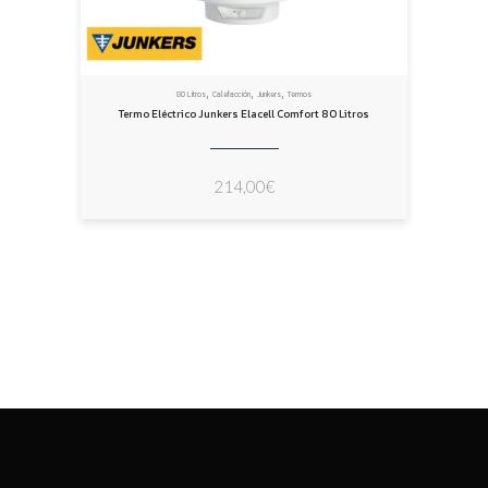
,
,
,
80 Litros
Calefacción
Junkers
Termos
Termo Eléctrico Junkers Elacell Comfort 80 Litros
214,00
€