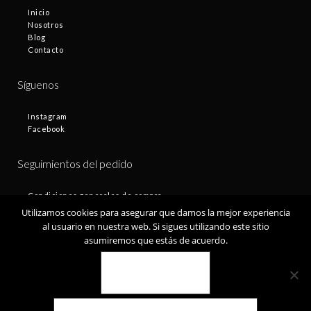
Inicio
Nosotros
Blog
Contacto
Síguenos
Instagram
Facebook
Seguimientos del pedido
Condiciones generales de compra
Plazos de entrega
Utilizamos cookies para asegurar que damos la mejor experiencia
Devoluciones
al usuario en nuestra web. Si sigues utilizando este sitio
Política de privacidad
asumiremos que estás de acuerdo.
Política de cookies
VALE
© Fontamax 2019