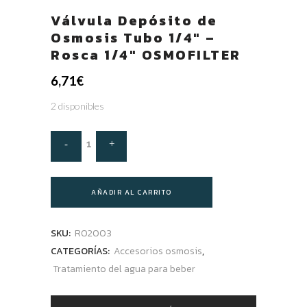
Válvula Depósito de
Osmosis Tubo 1/4″ –
Rosca 1/4″ OSMOFILTER
6,71
€
2 disponibles
AÑADIR AL CARRITO
SKU:
RO2003
CATEGORÍAS:
Accesorios osmosis
,
Tratamiento del agua para beber