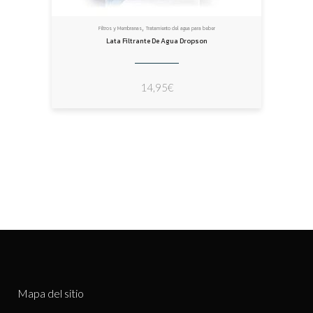
,
Filtros y Membranas
Tratamiento del agua para beber
Lata Filtrante De Agua Dropson
14,95
€
Mapa del sitio