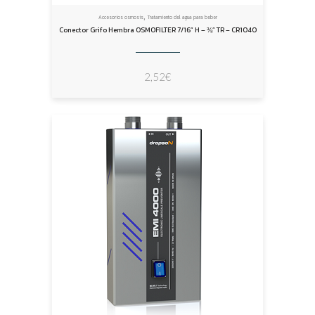
,
Accesorios osmosis
Tratamiento del agua para beber
Conector Grifo Hembra OSMOFILTER 7/16” H – ⅜” TR – CR1040
2,52
€