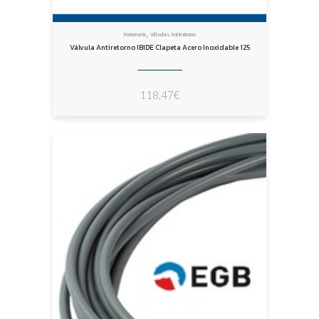
,
Fontanería
Válvulas Antirretorno
Válvula Antiretorno IBIDE Clapeta Acero Inoxidable 125
118,47
€