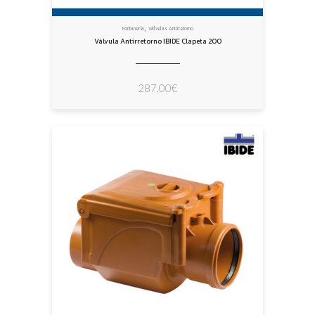
,
Fontanería
Válvulas Antirretorno
Válvula Antirretorno IBIDE Clapeta 200
287,00
€