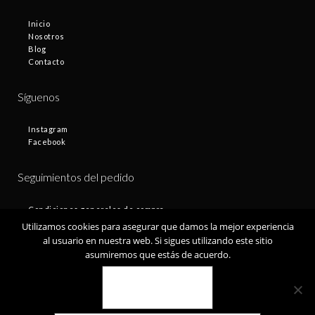
Inicio
Nosotros
Blog
Contacto
Síguenos
Instagram
Facebook
Seguimientos del pedido
Condiciones generales de compra
Plazos de entrega
Utilizamos cookies para asegurar que damos la mejor experiencia
Devoluciones
al usuario en nuestra web. Si sigues utilizando este sitio
Política de privacidad
asumiremos que estás de acuerdo.
Política de cookies
VALE