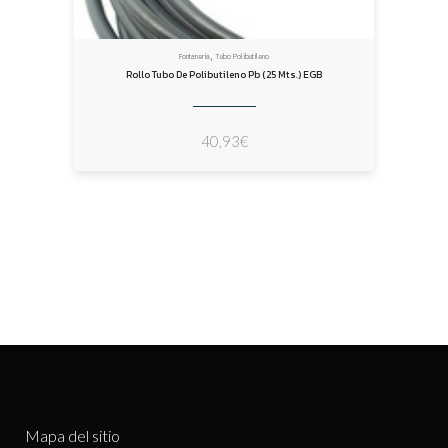
,
Fontanería
Tubo Polibutileno
Rollo Tubo De Polibutileno Pb (25 Mts.) EGB
40,93
€
Mapa del sitio