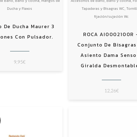
,
,
,
,
de Baño
Baño y cocina
Mangos de
Accesorios de Baño
Baño y cocina
Fo
,
Ducha y Flexos
Tapaderas y Bisagras WC
Tornil
fijación/sujeción Wc
 De Ducha Maurer 3
ROCA AI0002100R 
iones Con Pulsador.
Conjunto De Bisagras
Asiento Dama Senso
9,95
€
Giralda Desmontabl
12,26
€
A