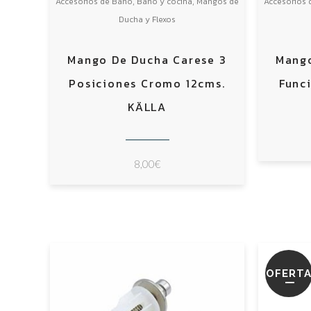
,
,
Accesorios de Baño
Baño y cocina
Mangos de
Accesorios 
Ducha y Flexos
Mango De Ducha Carese 3
Mango
Posiciones Cromo 12cms.
Func
KÄLLA
8,00
€
OFERT