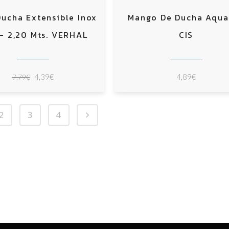
Ducha Extensible Inox
Mango De Ducha Aqua
 – 2,20 Mts. VERHAL
CIS
El
El
4,39
€
4,89
€
7,79
€
precio
precio
original
actual
2
3
4
era:
es:
7,79€.
4,39€.