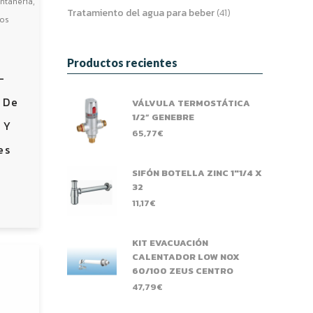
,
ntanería
Tratamiento del agua para beber
(41)
los
Productos recientes
–
 De
VÁLVULA TERMOSTÁTICA
1/2” GENEBRE
 Y
65,77
€
es
SIFÓN BOTELLA ZINC 1"1/4 X
32
11,17
€
KIT EVACUACIÓN
CALENTADOR LOW NOX
60/100 ZEUS CENTRO
47,79
€