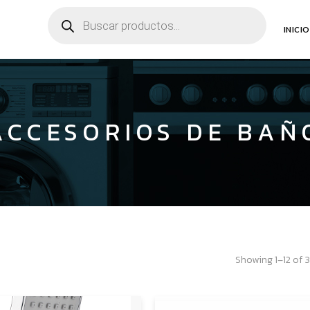
Búsqueda
de
productos
INICIO
ACCESORIOS DE BAÑ
Showing 1–12 of 3