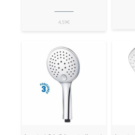
4,59
€