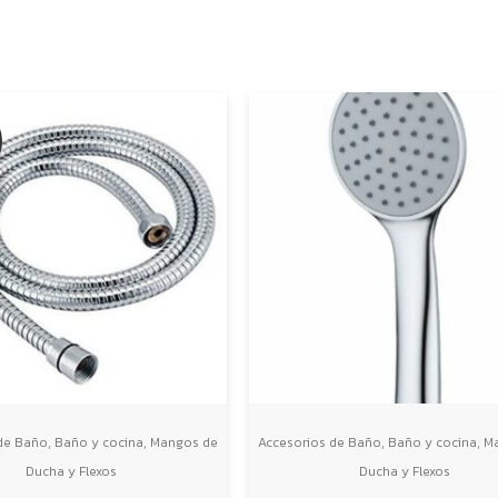
era:
es:
19,48€.
16,10€.
A
,
,
,
,
de Baño
Baño y cocina
Mangos de
Accesorios de Baño
Baño y cocina
M
Ducha y Flexos
Ducha y Flexos