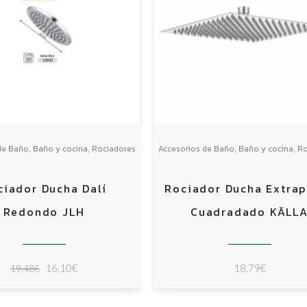
,
,
,
,
de Baño
Baño y cocina
Rociadores
Accesorios de Baño
Baño y cocina
Ro
ciador Ducha Dalí
Rociador Ducha Extrap
Redondo JLH
Cuadradado KÄLL
El
El
16,10
€
18,79
€
19,48
€
precio
precio
original
actual