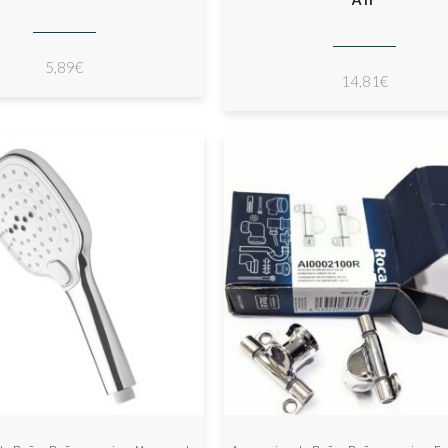
5,89
€
14,81
€