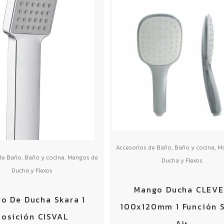
,
,
Accesorios de Baño
Baño y cocina
M
,
,
de Baño
Baño y cocina
Mangos de
Ducha y Flexos
Ducha y Flexos
Mango Ducha CLEV
o De Ducha Skara 1
100x120mm 1 Función S
Posición CISVAL
Air