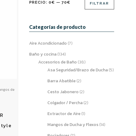
Precio
Precio
PRECIO:
0€
—
70€
FILTRAR
mínimo
máximo
Categorías de producto
Aire Acondicionado
(7)
Baño y cocina
(134)
Accesorios de Baño
(38)
Asa Seguridad/Brazo de Ducha
(5)
Barra Abatible
(2)
angos de
Cesto Jabonero
(2)
Colgador / Percha
(2)
Extractor de Aire
(1)
ER
Mangos de Ducha y Flexos
(14)
tyle
Rociadores
(7)