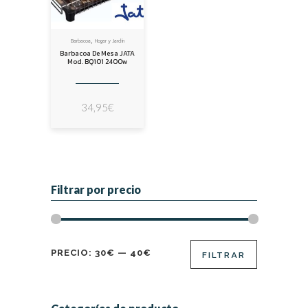
,
Barbacoa
Hogar y Jardín
Barbacoa De Mesa JATA
Mod. BQ101 2400w
34,95
€
Filtrar por precio
Precio
Precio
PRECIO:
30€
—
40€
FILTRAR
mínimo
máximo