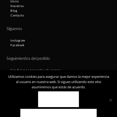
Inicio
Nosotros
Blog
Contacto
Síguenos
Instagram
Facebook
Seguimientos del pedido
Condiciones generales de compra
Plazos de entrega
Utilizamos cookies para asegurar que damos la mejor experiencia
Devoluciones
al usuario en nuestra web. Si sigues utilizando este sitio
Política de privacidad
asumiremos que estás de acuerdo.
Política de cookies
VALE
© Fontamax 2019
POLÍTICA DE COOKIES