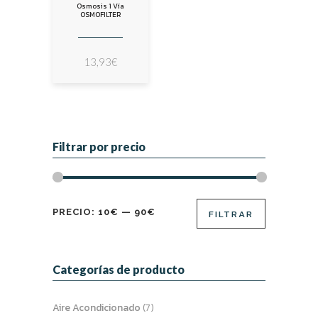
Osmosis 1 Vía
OSMOFILTER
13,93
€
Filtrar por precio
Precio
Precio
PRECIO:
10€
—
90€
FILTRAR
mínimo
máximo
Categorías de producto
Aire Acondicionado
(7)