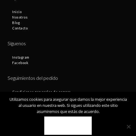
Inicio
Nosotros
Blog
Contacto
Síguenos
Instagram
Facebook
Seguimientos del pedido
Condiciones generales de compra
Plazos de entrega
Utilizamos cookies para asegurar que damos la mejor experiencia
Devoluciones
al usuario en nuestra web. Si sigues utilizando este sitio
Política de privacidad
asumiremos que estás de acuerdo.
Política de cookies
VALE