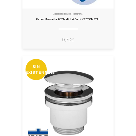
,
Accesorio de Latón
Fontanería
Racor Marsella 1/2″ M-H Latón INYECTOMETAL
0,70
€
SIN
EXISTENCIAS