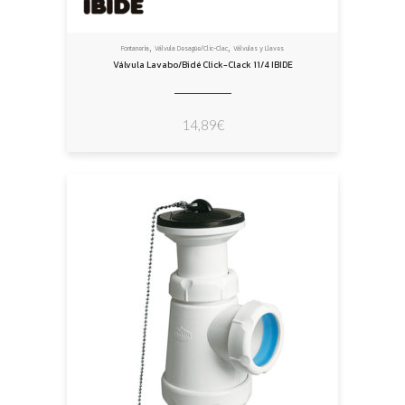
,
,
Fontanería
Válvula Desagüe/Clic-Clac
Válvulas y Llaves
Válvula Lavabo/Bidé Click-Clack 11/4 IBIDE
14,89
€