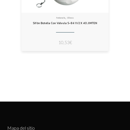
,
Fontanería
Sifones
Sifón Botella Con Válvula S-84 11/2 X 40 JIMTEN
10,53
€
Mapa del sitio