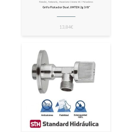
,
,
Flotador
Fontanería
Mecanismo Cisterna WC / Pulsadores
Grifo Flotador Dual JIMTEN 2g 3/8″
13,84
€