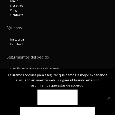
Inicio
Nosotros
Blog
Contacto
Síguenos
Instagram
Facebook
Seguimientos del pedido
Condiciones generales de compra
Plazos de entrega
Utilizamos cookies para asegurar que damos la mejor experiencia
Devoluciones
al usuario en nuestra web. Si sigues utilizando este sitio
Política de privacidad
asumiremos que estás de acuerdo.
Política de cookies
VALE
© Fontamax 2019
POLÍTICA DE COOKIES