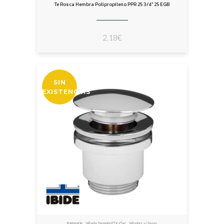
Te Rosca Hembra Polipropileno PPR 25 3/4″ 25 EGB
2,18
€
SIN
EXISTENCIAS
,
,
Fontanería
Válvula Desagüe/Clic-Clac
Válvulas y Llaves