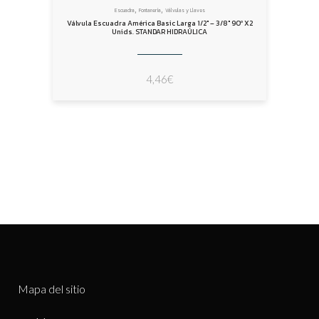
,
,
Escuadra
Fontanería
Válvulas y Llaves
Válvula Escuadra América Basic Larga 1/2″ – 3/8″ 90º X2
Unids. STANDAR HIDRAÚLICA
4,46
€
Mapa del sitio