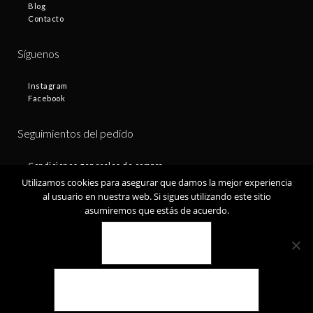
Blog
Contacto
Síguenos
Instagram
Facebook
Seguimientos del pedido
Condiciones generales de compra
Plazos de entrega
Utilizamos cookies para asegurar que damos la mejor experiencia
Devoluciones
al usuario en nuestra web. Si sigues utilizando este sitio
Política de privacidad
asumiremos que estás de acuerdo.
Política de cookies
VALE
© Fontamax 2019
POLÍTICA DE COOKIES
Desarrollado por