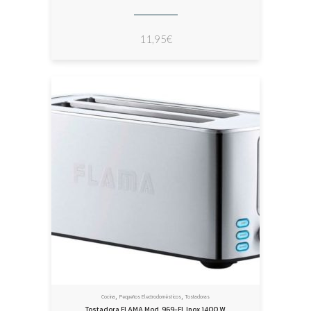
11,95
€
,
,
Cocina
Pequeños Electrodomésticos
Tostadoras
Tostadora FLAMA Mod. 969-FL Inox 1400 W