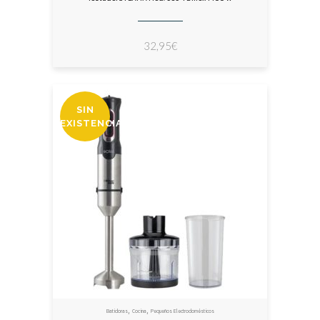
32,95
€
SIN
EXISTENCIAS
,
,
Batidoras
Cocina
Pequeños Electrodomésticos