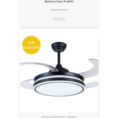
Batidora Solac Pro800
34,95
€
SIN
EXISTENCIAS
,
Pequeños Electrodomésticos
Ventiladores