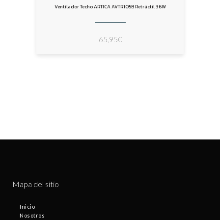
Ventilador Techo ARTICA AVTR105B Retráctil 36W
65,95
€
Mapa del sitio
Inicio
Nosotros