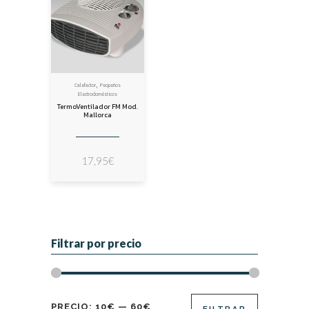
,
Calefactor
Pequeños
Electrodomésticos
TermoVentilador FM Mod.
Mallorca
17,95
€
Filtrar por precio
Precio
Precio
PRECIO:
10€
—
60€
FILTRAR