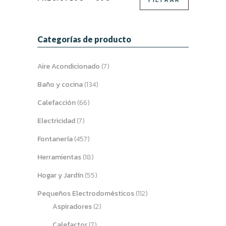
mínimo
máximo
Categorías de producto
Aire Acondicionado
(7)
Baño y cocina
(134)
Calefacción
(66)
Electricidad
(7)
Fontanería
(457)
Herramientas
(18)
Hogar y Jardín
(55)
Pequeños Electrodomésticos
(112)
Aspiradores
(2)
Calefactor
(7)