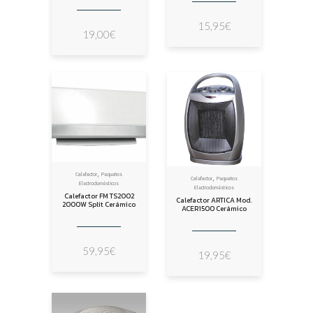
15,95
€
19,00
€
,
,
Calefactor
Pequeños
Calefactor
Pequeños
Electrodomésticos
Electrodomésticos
Calefactor FM TS2002
Calefactor ARTICA Mod.
2000W Split Cerámico
ACER1500 Cerámico
59,95
€
19,95
€