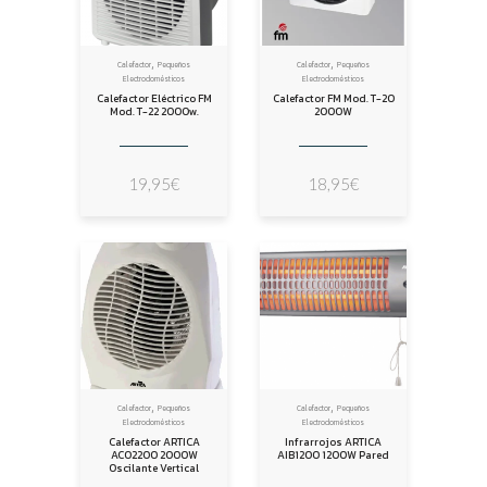
,
,
Calefactor
Pequeños
Calefactor
Pequeños
Electrodomésticos
Electrodomésticos
Calefactor Eléctrico FM
Calefactor FM Mod. T-20
Mod. T-22 2000w.
2000W
19,95
€
18,95
€
,
,
Calefactor
Pequeños
Calefactor
Pequeños
Electrodomésticos
Electrodomésticos
Calefactor ARTICA
Infrarrojos ARTICA
ACO2200 2000W
AIB1200 1200W Pared
Oscilante Vertical