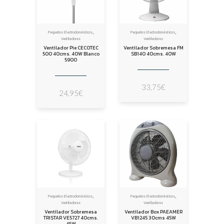
,
,
Pequeños Electrodomésticos
Pequeños Electrodomésticos
Ventiladores
Ventiladores
Ventilador Pie CECOTEC
Ventilador Sobremesa FM
500 40cms. 40W Blanco
SB140 40cms. 40W
5900
33,75
€
24,95
€
,
,
Pequeños Electrodomésticos
Pequeños Electrodomésticos
Ventiladores
Ventiladores
Ventilador Sobremesa
Ventilador Box PAEAMER
TRISTAR VE5727 40cms.
VB1245 30cms 45W
45W