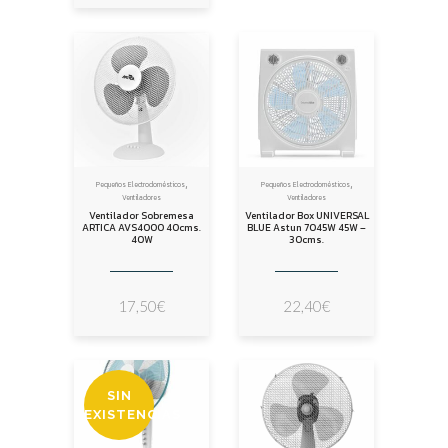
,
,
Pequeños Electrodomésticos
Pequeños Electrodomésticos
Ventiladores
Ventiladores
Ventilador Sobremesa
Ventilador Box UNIVERSAL
ARTICA AVS4000 40cms.
BLUE Astun 7045W 45W –
40W
30cms.
17,50
€
22,40
€
SIN
EXISTENCIAS