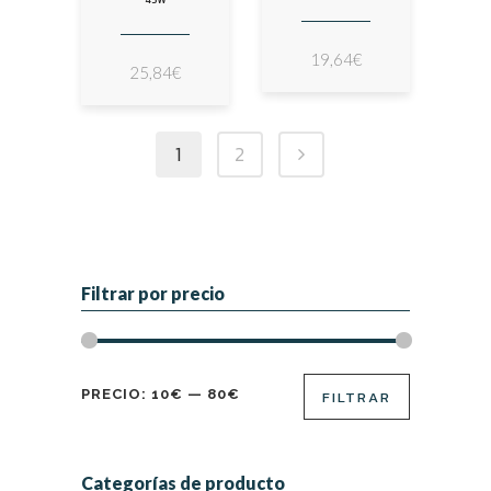
19,64
€
25,84
€
1
2
Filtrar por precio
Precio
Precio
PRECIO:
10€
—
80€
FILTRAR
mínimo
máximo
Categorías de producto