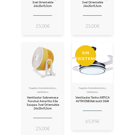
3vel Orientable
3vel Orientable
24x25x15,5cm
24x25x15,5cm
25,00
€
25,00
€
SIN
EXISTENCIAS
,
,
Pequeños Electrodomésticos
Pequeños Electrodomésticos
Ventiladores
Ventiladores
Ventilador Sobremesa
Ventilador Techo ARTICA
Funchal Amarillo 32w
AVTR105B Retráctil 36W
3aspas 3vel Orientable
24x25x15,5cm
65,95
€
25,00
€