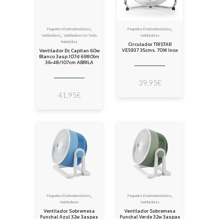
,
,
Pequeños Electrodomésticos
Pequeños Electrodomésticos
,
Ventiladores
Ventiladores De Techo
Ventiladores
Retráctiles
Circulador TRISTAR
VE5937 35cms. 70W Inox
Ventilador Dc Capitan 60w
Blanco 3asp.107d 6980lm
36×48/107cm ABRILA
39,95
€
41,95
€
,
,
Pequeños Electrodomésticos
Pequeños Electrodomésticos
Ventiladores
Ventiladores
Ventilador Sobremesa
Ventilador Sobremesa
Funchal Azul 32w 3aspas
Funchal Verde 32w 3aspas