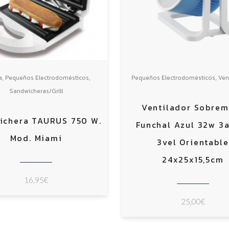
,
,
,
a
Pequeños Electrodomésticos
Pequeños Electrodomésticos
Ven
Sandwicheras/Grill
Ventilador Sobrem
ichera TAURUS 750 W.
Funchal Azul 32w 3
Mod. Miami
3vel Orientable
24x25x15,5cm
16,95
€
25,00
€