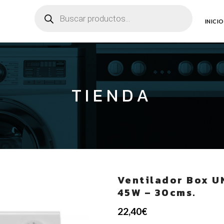
Búsqueda
de
productos
INICIO
TIENDA
Ventilador Box 
45W – 30cms.
22,40
€