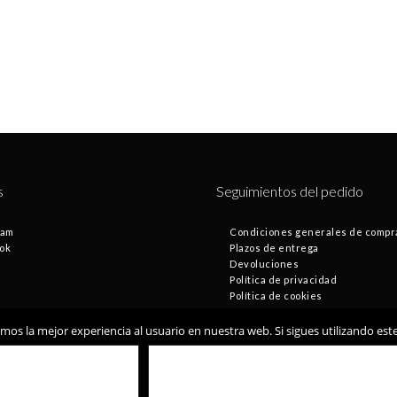
s
Seguimientos del pedido
ram
Condiciones generales de compr
ok
Plazos de entrega
Devoluciones
Política de privacidad
Política de cookies
os la mejor experiencia al usuario en nuestra web. Si sigues utilizando es
© Fontamax 2019
Desarrollado por
VALE
POLÍTICA DE COOKIES