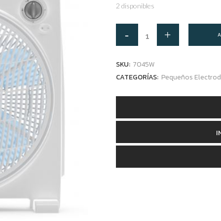
2 disponibles
A
SKU:
7045W
CATEGORÍAS:
Pequeños Electro
I