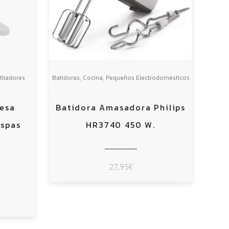
,
,
tiladores
Batidoras
Cocina
Pequeños Electrodomésticos
esa
Batidora Amasadora Philips
aspas
HR3740 450 W.
27,95
€