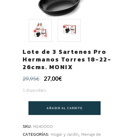
Lote de 3 Sartenes Pro
Hermanos Torres 18-22-
26cms. MONIX
El
El
27,00
€
29,95
€
precio
precio
1 disponibles
original
actual
era:
es:
AÑADIR AL CARRITO
29,95€.
27,00€.
SKU:
M240000
CATEGORÍAS:
Hogar y Jardín
,
Menaje de