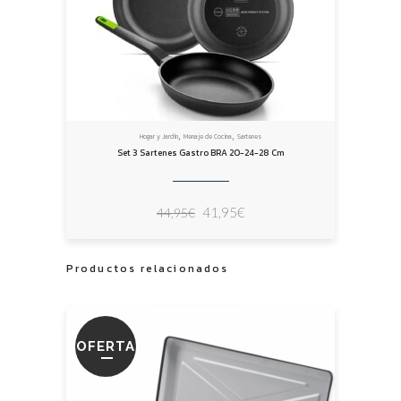
,
,
Hogar y Jardín
Menaje de Cocina
Sartenes
Set 3 Sartenes Gastro BRA 20-24-28 Cm
El
El
41,95
€
44,95
€
precio
precio
original
actual
Productos relacionados
era:
es:
44,95€.
41,95€.
OFERTA