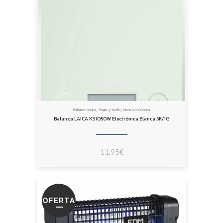
,
,
Balanza cocina
Hogar y Jardín
Menaje de Cocina
Balanza LAICA KS1050W Electrónica Blanca 5K/1G
11,95
€
OFERTA