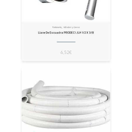
,
Fontanería
Válvulas y Llaves
Llave De Escuadra PRODEC1 JLH 1/2 X 3/8
6,52
€