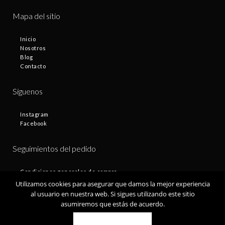
Mapa del sitio
Inicio
Nosotros
Blog
Contacto
Síguenos
Instagram
Facebook
Seguimientos del pedido
Condiciones generales de compra
Plazos de entrega
Utilizamos cookies para asegurar que damos la mejor experiencia
Devoluciones
al usuario en nuestra web. Si sigues utilizando este sitio
Política de privacidad
asumiremos que estás de acuerdo.
Política de cookies