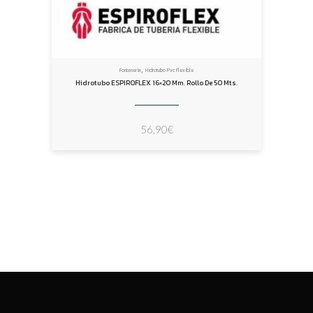
,
Fontanería
Hidrotubo Pvc Flexible
Hidrotubo ESPIROFLEX 16×20 Mm. Rollo De 50 Mts.
56,90
€