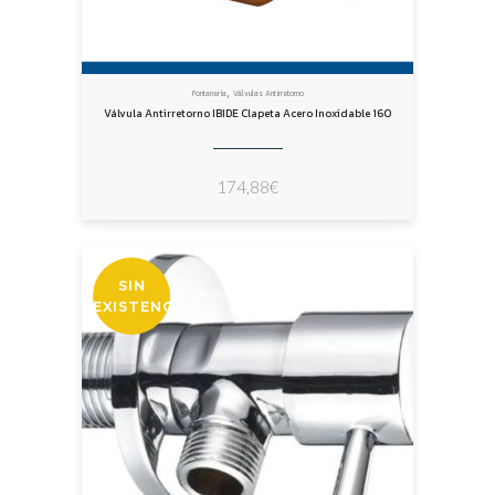
,
Fontanería
Válvulas Antirretorno
Válvula Antirretorno IBIDE Clapeta Acero Inoxidable 160
174,88
€
SIN
EXISTENCIAS