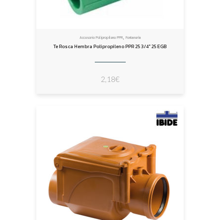
,
Accesorio Polipropileno PPR
Fontanería
Te Rosca Hembra Polipropileno PPR 25 3/4″ 25 EGB
2,18
€