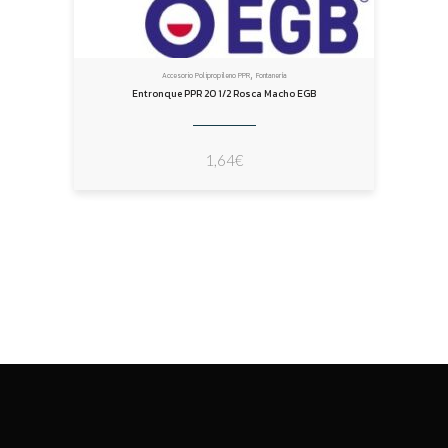
,
Accesorio Polipropileno PPR
Fontanería
Entronque PPR 20 1/2 Rosca Macho EGB
1,64
€