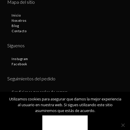
Mapa del sitio
Inicio
Nosotros
Blog
Contacto
Síguenos
Instagram
Facebook
Seguimientos del pedido
Condiciones generales de compra
Plazos de entrega
Utilizamos cookies para asegurar que damos la mejor experiencia
Devoluciones
al usuario en nuestra web. Si sigues utilizando este sitio
Política de privacidad
asumiremos que estás de acuerdo.
Política de cookies
VALE