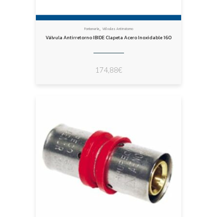
,
Fontanería
Válvulas Antirretorno
Válvula Antirretorno IBIDE Clapeta Acero Inoxidable 160
174,88
€