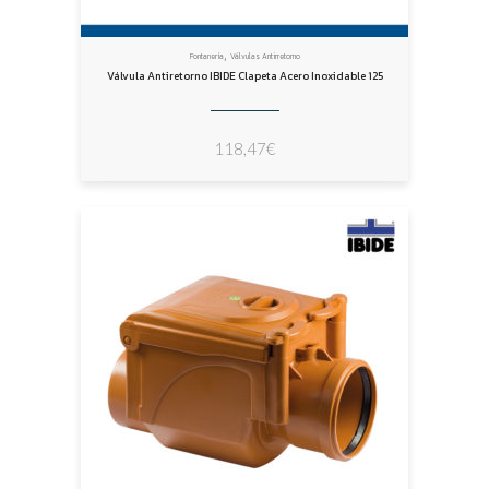
,
Fontanería
Válvulas Antirretorno
Válvula Antiretorno IBIDE Clapeta Acero Inoxidable 125
118,47
€