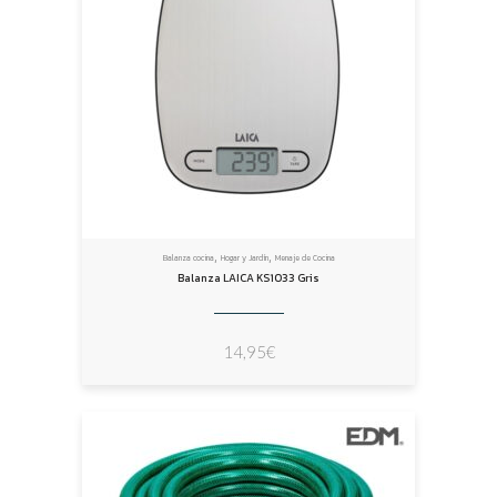
,
,
Balanza cocina
Hogar y Jardín
Menaje de Cocina
Balanza LAICA KS1033 Gris
14,95
€