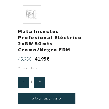
Mata Insectos
Profesional Eléctrico
2x8W 50mts
Cromo/Negro EDM
El
El
41,95
€
45,95
€
precio
precio
2 disponibles
original
actual
era:
es:
45,95€.
41,95€.
AÑADIR AL CARRITO