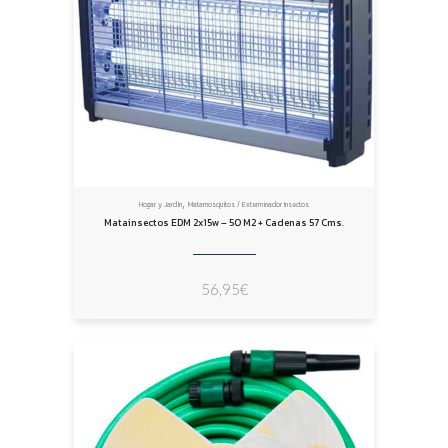
,
Hogar y Jardín
Matamosquitos / Exterminador Insectos
Matainsectos EDM 2x15w – 50 M2 + Cadenas 57 Cms.
56,95
€