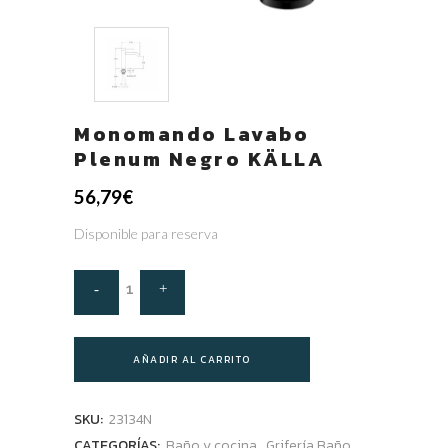
Monomando Lavabo
Plenum Negro KÄLLA
56,79
€
Disponible para reserva
AÑADIR AL CARRITO
SKU:
23134N
CATEGORÍAS:
Baño y cocina
,
Grifería Baño
,