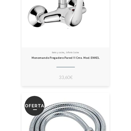
,
Baño y cocina
Grifería Cocina
Monomando Fregadero Pared 11 Cms. Mod. ENKEL
33,60
€
OFERTA