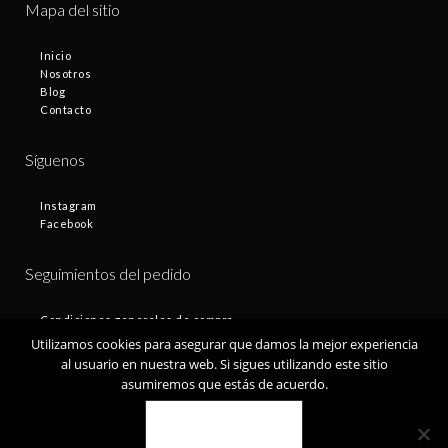
Mapa del sitio
Inicio
Nosotros
Blog
Contacto
Síguenos
Instagram
Facebook
Seguimientos del pedido
Condiciones generales de compra
Plazos de entrega
Utilizamos cookies para asegurar que damos la mejor experiencia
Devoluciones
al usuario en nuestra web. Si sigues utilizando este sitio
Política de privacidad
asumiremos que estás de acuerdo.
Política de cookies
VALE