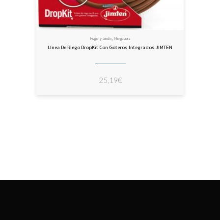
,
Hogar y Jardín
Mangueras
Línea De Riego DropKit Con Goteros Integrados JIMTEN
25,19
€