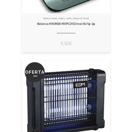
,
,
Balanza cocina
Hogar y Jardín
Menaje de Cocina
Balanza MXONDA MXPC2102 Inox 5k/1g-2g
9,50
€
OFERTA