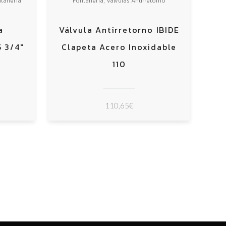
,
tanería
Fontanería
Válvulas Antirretorno
a
Válvula Antirretorno IBIDE
5 3/4″
Clapeta Acero Inoxidable
110
110,65
€