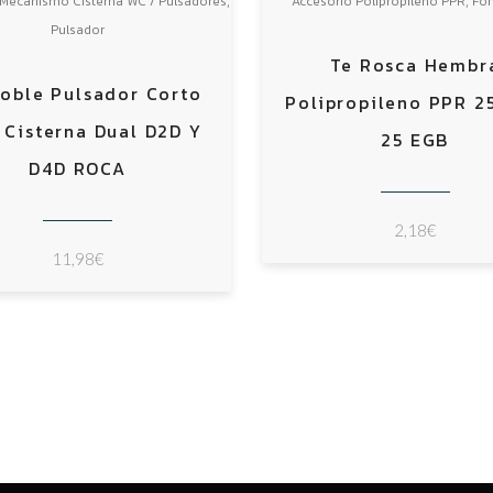
,
,
Mecanismo Cisterna WC / Pulsadores
Accesorio Polipropileno PPR
Fon
Pulsador
Te Rosca Hembr
Doble Pulsador Corto
Polipropileno PPR 2
 Cisterna Dual D2D Y
25 EGB
D4D ROCA
2,18
€
11,98
€