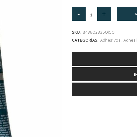
A
SKU:
8436023350150
CATEGORÍAS:
Adhesivos
,
Adhesi
I