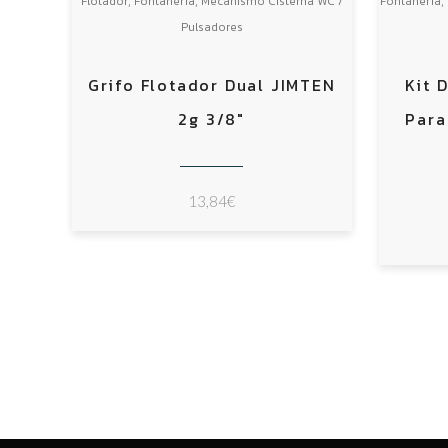
,
,
,
Flotador
Fontanería
Mecanismo Cisterna WC /
Fontanería
Pulsadores
Grifo Flotador Dual JIMTEN
Kit 
2g 3/8″
Para
13,84
€