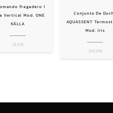
omando Fregadero 1
Conjunto De Duc
a Vertical Mod. ONE
AQUASSENT Termost
KÄLLA
Mod. Iris
18,92
€
169,95
€