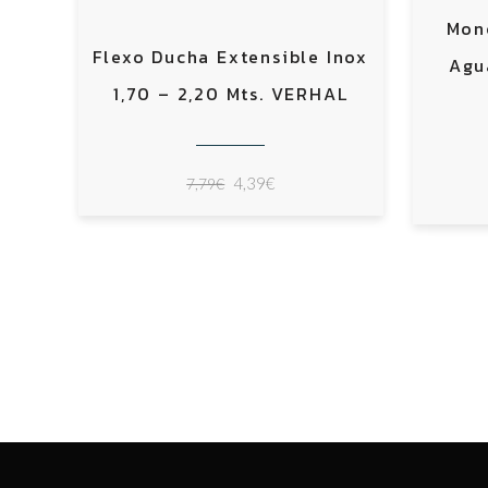
Mon
Flexo Ducha Extensible Inox
Agu
1,70 – 2,20 Mts. VERHAL
El
El
4,39
€
7,79
€
precio
precio
original
actual
era:
es:
7,79€.
4,39€.