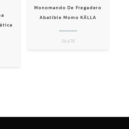
Monomando De Fregadero
ha
Abatible Momo KÄLLA
ática
56,67
€