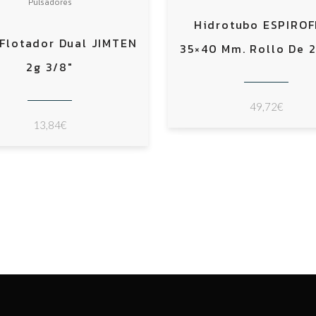
Pulsadores
Hidrotubo ESPIRO
 Flotador Dual JIMTEN
35×40 Mm. Rollo De 2
2g 3/8″
49,72
€
13,84
€