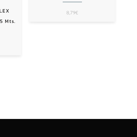
FLEX
8,79
€
5 Mts.