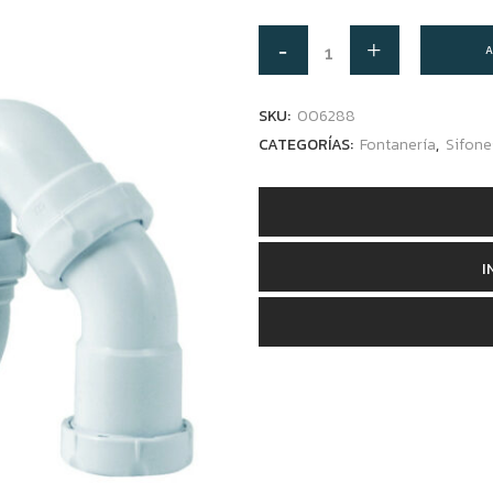
A
SKU:
006288
CATEGORÍAS:
Fontanería
,
Sifone
I