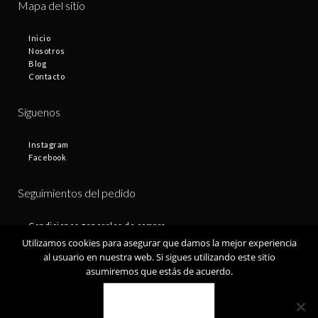
Mapa del sitio
Inicio
Nosotros
Blog
Contacto
Síguenos
Instagram
Facebook
Seguimientos del pedido
Condiciones generales de compra
Plazos de entrega
Utilizamos cookies para asegurar que damos la mejor experiencia
Devoluciones
al usuario en nuestra web. Si sigues utilizando este sitio
Política de privacidad
asumiremos que estás de acuerdo.
Política de cookies
VALE