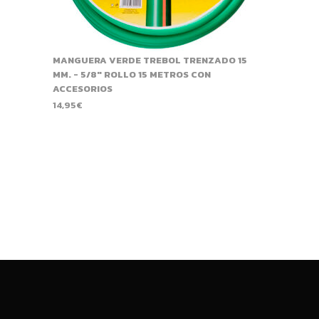
MANGUERA VERDE TREBOL TRENZADO 15
MM. - 5/8" ROLLO 15 METROS CON
ACCESORIOS
14,95
€