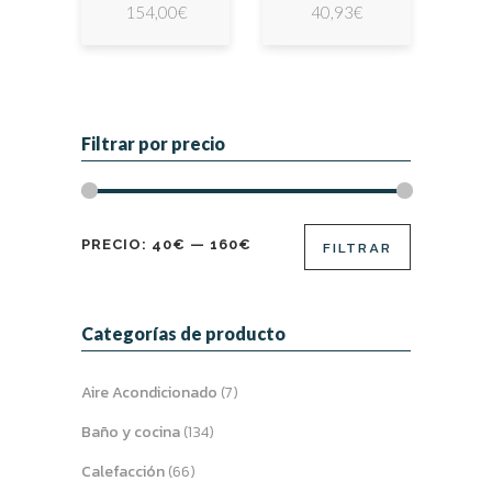
154,00
€
40,93
€
Filtrar por precio
Precio
Precio
PRECIO:
40€
—
160€
FILTRAR
mínimo
máximo
Categorías de producto
Aire Acondicionado
(7)
Baño y cocina
(134)
Calefacción
(66)