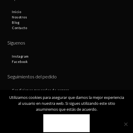
Inicio
Nosotros
Blog
Contacto
Síguenos
Instagram
Facebook
Seguimientos del pedido
Condiciones generales de compra
Plazos de entrega
Utilizamos cookies para asegurar que damos la mejor experiencia
Devoluciones
al usuario en nuestra web. Si sigues utilizando este sitio
Política de privacidad
asumiremos que estás de acuerdo.
Política de cookies
VALE