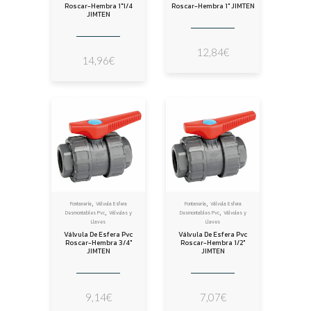
Roscar-Hembra 1″1/4
Roscar-Hembra 1″ JIMTEN
JIMTEN
12,84
€
14,96
€
,
,
Fontanería
Válvula Esfera
Fontanería
Válvula Esfera
,
,
Desmontables Pvc
Válvulas y
Desmontables Pvc
Válvulas y
Llaves
Llaves
Válvula De Esfera Pvc
Válvula De Esfera Pvc
Roscar-Hembra 3/4″
Roscar-Hembra 1/2″
JIMTEN
JIMTEN
9,14
€
7,07
€