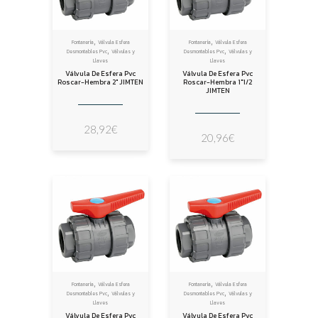
,
,
Fontanería
Válvula Esfera
Fontanería
Válvula Esfera
,
,
Desmontables Pvc
Válvulas y
Desmontables Pvc
Válvulas y
Llaves
Llaves
Válvula De Esfera Pvc
Válvula De Esfera Pvc
Roscar-Hembra 2″ JIMTEN
Roscar-Hembra 1″1/2
JIMTEN
28,92
€
20,96
€
,
,
Fontanería
Válvula Esfera
Fontanería
Válvula Esfera
,
,
Desmontables Pvc
Válvulas y
Desmontables Pvc
Válvulas y
Llaves
Llaves
Válvula De Esfera Pvc
Válvula De Esfera Pvc