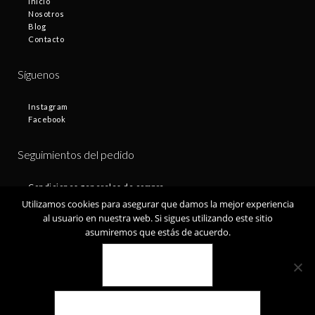
Inicio
Nosotros
Blog
Contacto
Síguenos
Instagram
Facebook
Seguimientos del pedido
Condiciones generales de compra
Plazos de entrega
Utilizamos cookies para asegurar que damos la mejor experiencia
Devoluciones
al usuario en nuestra web. Si sigues utilizando este sitio
Política de privacidad
asumiremos que estás de acuerdo.
Política de cookies
VALE
© Fontamax 2019
POLÍTICA DE COOKIES
Desarrollado por