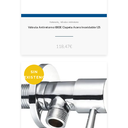
,
Fontanería
Válvulas Antirretorno
Válvula Antiretorno IBIDE Clapeta Acero Inoxidable 125
118,47
€
SIN
EXISTENCIAS