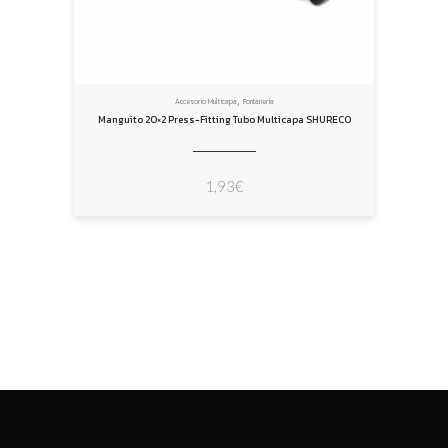
,
Accesorio Multicapa
Fontanería
Manguito 20×2 Press-Fitting Tubo Multicapa SHURECO
1,93
€