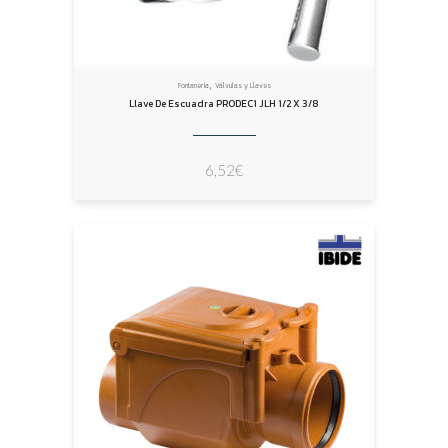
,
Fontanería
Válvulas y Llaves
Llave De Escuadra PRODEC1 JLH 1/2 X 3/8
6,52
€