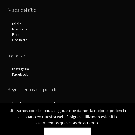
Mapa del sitio
Inicio
Nosotros
Blog
Contacto
Síguenos
Instagram
Facebook
Seguimientos del pedido
Condiciones generales de compra
Plazos de entrega
Utilizamos cookies para asegurar que damos la mejor experiencia
Devoluciones
al usuario en nuestra web. Si sigues utilizando este sitio
Política de privacidad
asumiremos que estás de acuerdo.
Política de cookies