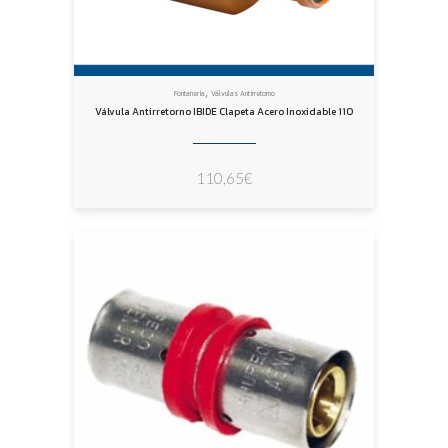
,
Fontanería
Válvulas Antirretorno
Válvula Antirretorno IBIDE Clapeta Acero Inoxidable 110
110,65
€