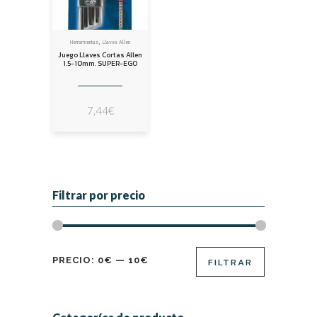
,
Herramientas
Llaves Allen
Juego Llaves Cortas Allen
1.5-10mm. SUPER-EGO
7,44
€
Filtrar por precio
Precio
Precio
PRECIO:
0€
—
10€
FILTRAR
mínimo
máximo