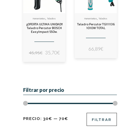
,
,
Herramientas
Taladros
Herramientas
Taladros
¡¡OFERTA ULTIMA UNIDAD!!
Taladro Percutor TG111136
Taladro Percutor BOSCH
1010W TOTAL
EasyImpact 550w.
66,89
€
El
El
35,70
€
45,95
€
precio
precio
original
actual
era:
es:
45,95€.
35,70€.
Filtrar por precio
Precio
Precio
PRECIO:
30€
—
70€
FILTRAR
mínimo
máximo