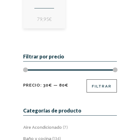
79,95
€
Filtrar por precio
Precio
Precio
PRECIO:
30€
—
80€
FILTRAR
mínimo
máximo
Categorías de producto
Aire Acondicionado
(7)
Baño y cocina
(134)