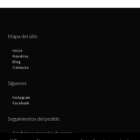
Mapa del sitio
Inicio
Nosotros
Blog
Contacto
Síguenos
Instagram
Facebook
Seguimientos del pedido
Condiciones generales de compra
Plazos de entrega