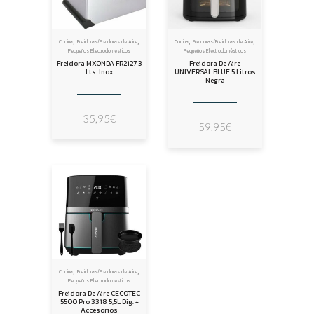
,
,
,
,
Cocina
Freidoras/Freidoras de Aire
Cocina
Freidoras/Freidoras de Aire
Pequeños Electrodomésticos
Pequeños Electrodomésticos
Freidora MXONDA FR2127 3
Freidora De Aire
Lts. Inox
UNIVERSAL BLUE 5 Litros
Negra
35,95
€
59,95
€
,
,
Cocina
Freidoras/Freidoras de Aire
Pequeños Electrodomésticos
Freidora De Aire CECOTEC
5500 Pro 3318 5,5L Dig. +
Accesorios